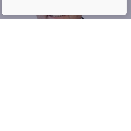
Philippe CHARLIER
ADMINISTRATEUR — REPRÉSENTANT PERMANENT CROLLÉ
MANAGEMENT
philippe.charlier@charlierdetiffe.be
(+32)87 69 34 23
(+32)497 70 57 14