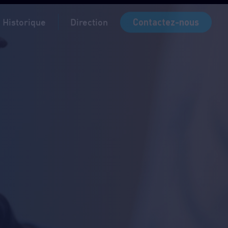
MyCrelan
MyBroker
Que faire en cas de sinistre ?
Contactez-nous
Historique
Direction
idi
7h sur RDV
9h sur RDV
7h sur RDV
7h sur RDV
7h
idi
7h sur RDV