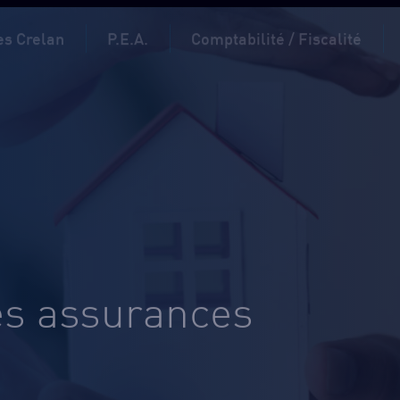
s Crelan
P.E.A.
Comptabilité / Fiscalité
Avant-midi
Après-m
Lun.
9h-12h30
13h30-1
Mar.
9h-12h30
13h30-1
Mer.
9h-12h30
13h30-1
Jeu.
9h-12h30
13h30-1
Ven.
9h-12h30
13h30-1
Pour les assurances :
es assurances
Avant-midi
Après-m
Lun.
9h-12h30
13h30-1