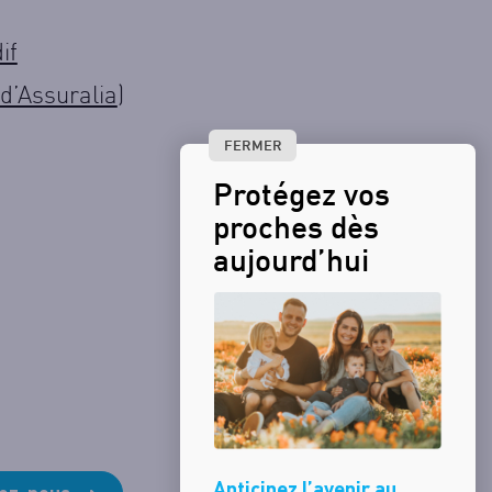
if
d’Assuralia
)
FERMER
Protégez vos
proches dès
aujourd’hui
Anticipez l’avenir au