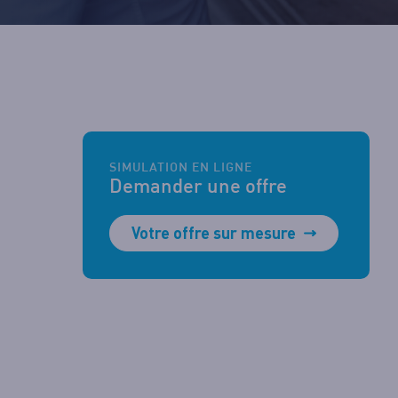
7h et 17h-19h sur RDV
7h sur RDV
7h sur RDV
7h sur RDV
SIMULATION EN LIGNE
Demander une offre
Votre offre sur mesure