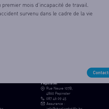
 premier mois d’incapacité de travail.
accident survenu dans le cadre de la vie
Contact
Pepinster
Rue Neuve 107B,
4860 Pepinster
087 46 09 45
Assurance :
.be
info@charlierdetiffe.be