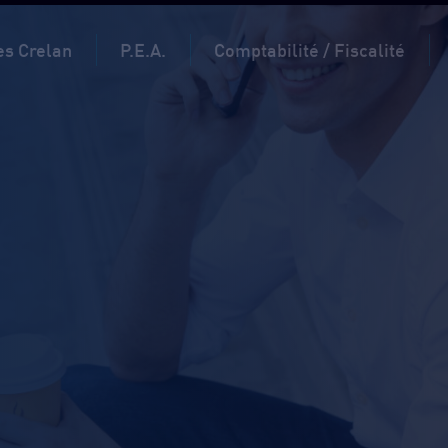
s Crelan
P.E.A.
Comptabilité / Fiscalité
Avant-midi
Après-m
Lun.
9h-12h30
13h30-1
Mar.
9h-12h30
13h30-1
Mer.
9h-12h30
13h30-1
Jeu.
9h-12h30
13h30-1
Ven.
9h-12h30
13h30-1
Pour les assurances :
Avant-midi
Après-m
Lun.
9h-12h30
13h30-1