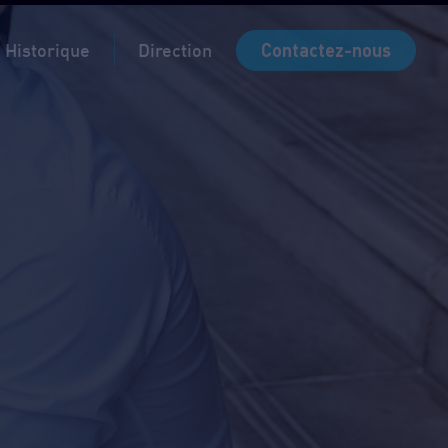
MyCrelan
MyBroker
Que faire en cas de sinistre ?
Contactez-nous
Historique
Direction
idi
7h sur RDV
9h sur RDV
7h sur RDV
7h sur RDV
7h
idi
7h sur RDV